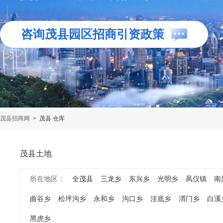
咨询茂县园区招商引资政策
茂县招商网
>
茂县 仓库
茂县土地
所在地区：
全茂县
三龙乡
东兴乡
光明乡
凤仪镇
南
曲谷乡
松坪沟乡
永和乡
沟口乡
洼底乡
渭门乡
白溪
黑虎乡